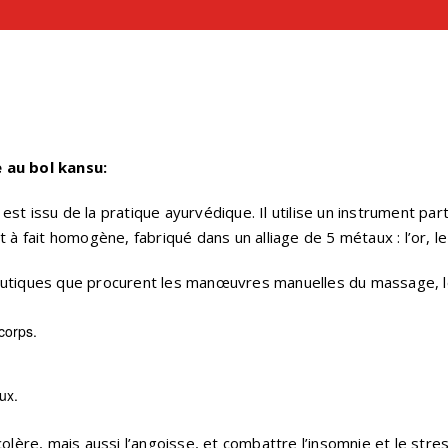
 au bol kansu:
est issu de la
pratique ayurvédique
. Il utilise un instrument par
 à fait homogène, fabriqué dans un alliage de 5 métaux : l’or, le zi
utiques que procurent les manœuvres manuelles du massage, les
corps.
ux.
colère, mais aussi l’angoisse, et combattre l’
insomnie
et le
stre